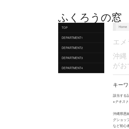
ふくろうの窓
Home
TOP
DEPARTMENT1
エメ
DEPARTMENT2
沖縄
DEPARTMENT3
がお
DEPARTMENT4
キーワ
該当する
※テキスト
沖縄県恩
グショッ
など初心