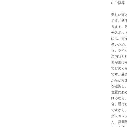
にご指導
美しい海
です。透
きます。
光スポッ
には、ダ
多いため
う。ライ
ス内容と
習が受け
でどのく
です。受
がかかり
を確認し
位置にあ
けるなら
合、通う
ですから
グショッ
ん。雰囲