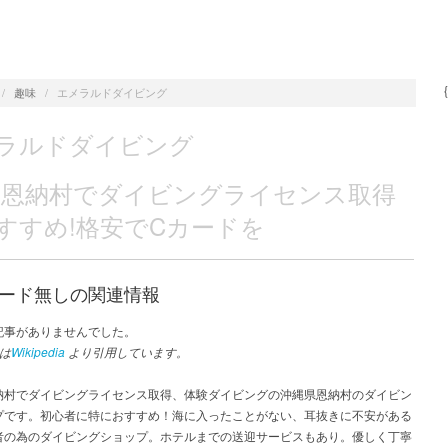
/
趣味
/
エメラルドダイビング
ラルドダイビング
 恩納村でダイビングライセンス取得
すすめ!格安でCカードを
ード無しの関連情報
記事がありませんでした。
は
Wikipedia
より引用しています。
納村でダイビングライセンス取得、体験ダイビングの沖縄県恩納村のダイビン
プです。初心者に特におすすめ！海に入ったことがない、耳抜きに不安がある
者の為のダイビングショップ。ホテルまでの送迎サービスもあり。優しく丁寧