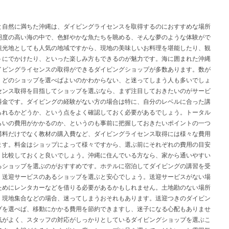
と自然に満ちた沖縄は、ダイビングライセンスを取得するのにおすすめな場所
明度の高い海の中で、色鮮やかな魚たちを眺める、そんな夢のような体験がで
観光地としても人気の地域ですから、現地の美味しいお料理を堪能したり、観
トにでかけたり、といった楽しみ方もできるのが魅力です。海に囲まれた沖縄
イビングライセンスの取得ができるダイビングショップが多数あります。数が
、どのショップを選べばよいのかわからない、と迷ってしまう人も多いでしょ
センス取得を目指してショップを選ぶなら、まず注目しておきたいのがサービ
料金です。ダイビングの経験がない方の場合は特に、自分のレベルに合った講
られるかどうか、という点をよく確認しておく必要があるでしょう。トータル
らいの費用がかかるのか、というのも事前に把握しておきたいポイントの一つ
講料だけでなく教材の購入費など、ダイビングライセンス取得には様々な費用
ます。料金はショップによって様々ですから、選ぶ前にそれぞれの費用の目安
、比較しておくと良いでしょう。沖縄に住んでいる方なら、家から通いやすい
るショップを選ぶのがおすすめです。ホテルに宿泊してダイビングの講習を受
、送迎サービスのあるショップを選ぶと安心でしょう。送迎サービスがない場
ためにレンタカーなどを借りる必要があるかもしれません。土地勘のない場所
、現地集合などの場合、迷ってしまうおそれもあります。送迎つきのダイビン
プを選べば、移動にかかる費用を節約できますし、迷子になる心配もありませ
気がよく、スタッフの対応がしっかりとしているダイビングショップを選ぶこ