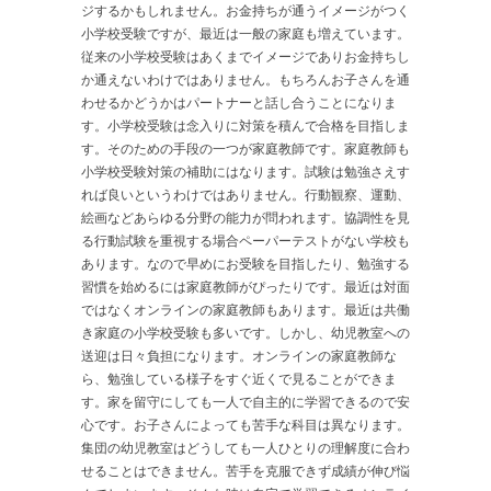
ジするかもしれません。お金持ちが通うイメージがつく
小学校受験ですが、最近は一般の家庭も増えています。
従来の小学校受験はあくまでイメージでありお金持ちし
か通えないわけではありません。もちろんお子さんを通
わせるかどうかはパートナーと話し合うことになりま
す。小学校受験は念入りに対策を積んで合格を目指しま
す。そのための手段の一つが家庭教師です。家庭教師も
小学校受験対策の補助にはなります。試験は勉強さえす
れば良いというわけではありません。行動観察、運動、
絵画などあらゆる分野の能力が問われます。協調性を見
る行動試験を重視する場合ペーパーテストがない学校も
あります。なので早めにお受験を目指したり、勉強する
習慣を始めるには家庭教師がぴったりです。最近は対面
ではなくオンラインの家庭教師もあります。最近は共働
き家庭の小学校受験も多いです。しかし、幼児教室への
送迎は日々負担になります。オンラインの家庭教師な
ら、勉強している様子をすぐ近くで見ることができま
す。家を留守にしても一人で自主的に学習できるので安
心です。お子さんによっても苦手な科目は異なります。
集団の幼児教室はどうしても一人ひとりの理解度に合わ
せることはできません。苦手を克服できず成績が伸び悩