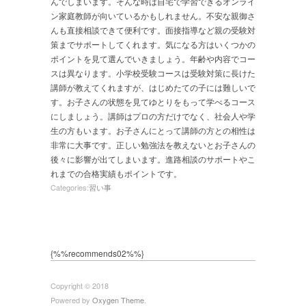
んでしまいます。そんな時は自宅で学習できるオンライ
ン家庭教師が向いているかもしれません。不安な親御さ
んも直接相談できて便利です。面接指導など親の受験対
策までサポートしてくれます。気になる方はいくつかの
ポイントを見て選んでいきましょう。年齢や内容でコー
スは異なります。小学校受験コースは受験対策に長けた
講師が教えてくれますが、はじめたての子には難しいで
す。お子さんの状態を見てゆとりをもって学べるコース
にしましょう。講師はプロの方だけでなく、社会人や学
生の方もいます。お子さんにとって講師の方との相性は
非常に大事です。正しい勉強法を教えないとお子さんの
後々に影響が出てしまいます。進路相談のサポートやこ
れまでの合格実績もポイントです。
Categories:
習い事
{%%recommends02%%}
Copyright © 2018
Powered by
Oxygen Theme
.