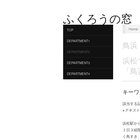
ふくろうの窓
Home
TOP
DEPARTMENT1
鳥浜
DEPARTMENT2
浜松
DEPARTMENT3
「鳥
DEPARTMENT4
キーワ
該当する
※テキスト
浜松駅か
１日３組
く鳥すき