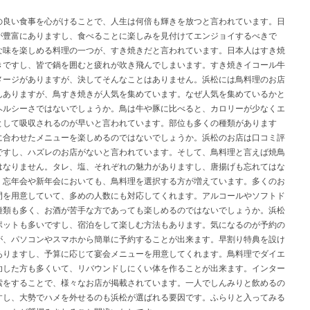
の良い食事を心がけることで、人生は何倍も輝きを放つと言われています。日
が豊富にありますし、食べることに楽しみを見付けてエンジョイするべきで
な味を楽しめる料理の一つが、すき焼きだと言われています。日本人はすき焼
きですし、皆で鍋を囲むと疲れが吹き飛んでしまいます。すき焼きイコール牛
メージがありますが、決してそんなことはありません。浜松には鳥料理のお店
んありますが、鳥すき焼きが人気を集めています。なぜ人気を集めているかと
ヘルシーさではないでしょうか。鳥は牛や豚に比べると、カロリーが少なくエ
として吸収されるのが早いと言われています。部位も多くの種類があります
に合わせたメニューを楽しめるのではないでしょうか。浜松のお店は口コミ評
ですし、ハズレのお店がないと言われています。そして、鳥料理と言えば焼鳥
はなりません。タレ、塩、それぞれの魅力がありますし、唐揚げも忘れてはな
。忘年会や新年会においても、鳥料理を選択する方が増えています。多くのお
間を用意していて、多めの人数にも対応してくれます。アルコールやソフトド
種類も多く、お酒が苦手な方であっても楽しめるのではないでしょうか。浜松
ポットも多いですし、宿泊をして楽しむ方法もあります。気になるのが予約の
が、パソコンやスマホから簡単に予約することが出来ます。早割り特典を設け
ありますし、予算に応じて宴会メニューを用意してくれます。鳥料理でダイエ
功した方も多くいて、リバウンドしにくい体を作ることが出来ます。インター
索をすることで、様々なお店が掲載されています。一人でしんみりと飲めるの
すし、大勢でハメを外せるのも浜松が選ばれる要因です。ふらりと入ってみる