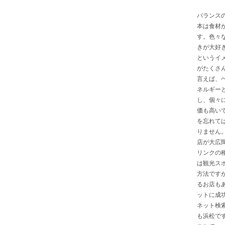
バランス
本は食材
す。色々
きが大好
というイ
がたくさ
言えば、
ネルギー
し、個々
価も高い
を忘れて
りません
店が大広
リンクの
は観光ス
方法です
るお店も
ットに成
ネット検
も浜松で