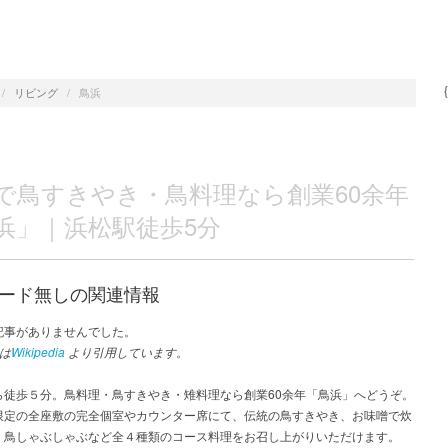
/
リビング
/
鳥浜
で鳥すきやき・鳥料理なら創業60余年
浜」｜浜松駅徒歩5分
ード無しの関連情報
記事がありませんでした。
は
Wikipedia
より引用しています。
ら徒歩５分。鳥料理・鳥すきやき・雉料理なら創業60余年「鳥浜」へどうぞ。
限定の全座敷の完全個室やカウンター席にて、伝統の鳥すきやき、お味噌で炊
、鳥しゃぶしゃぶなど全４種類のコース料理をお召し上がりいただけます。