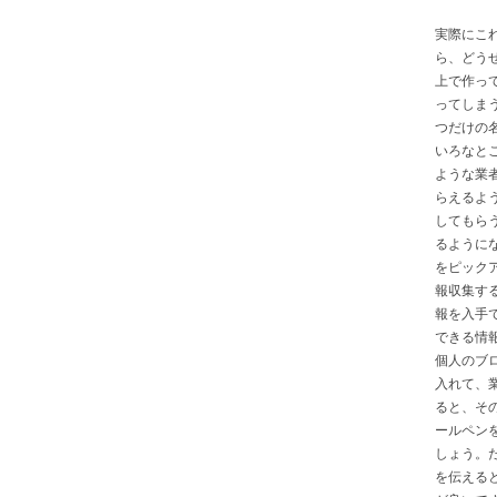
実際にこ
ら、どう
上で作っ
ってしま
つだけの
いろなと
ような業
らえるよ
してもら
るように
をピック
報収集す
報を入手
できる情
個人のブ
入れて、
ると、そ
ールペン
しょう。
を伝える