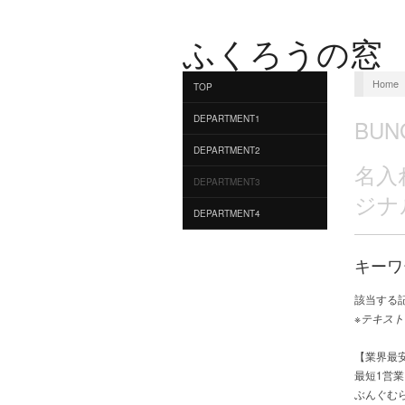
ふくろうの窓
Home
TOP
DEPARTMENT1
BUN
DEPARTMENT2
名入
DEPARTMENT3
ジナ
DEPARTMENT4
キーワ
該当する
※テキスト
【業界最
最短1営
ぶんぐむ