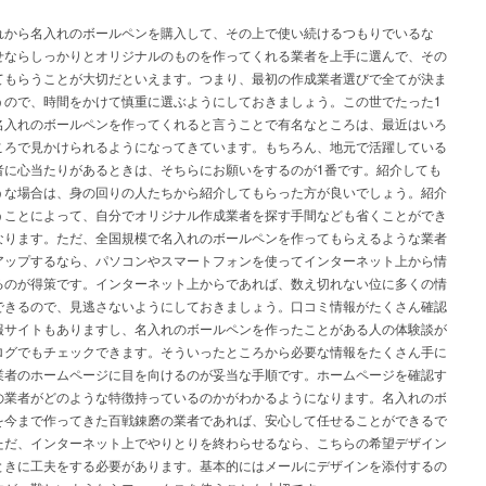
れから名入れのボールペンを購入して、その上で使い続けるつもりでいるな
せならしっかりとオリジナルのものを作ってくれる業者を上手に選んで、その
てもらうことが大切だといえます。つまり、最初の作成業者選びで全てが決ま
うので、時間をかけて慎重に選ぶようにしておきましょう。この世でたった1
名入れのボールペンを作ってくれると言うことで有名なところは、最近はいろ
ころで見かけられるようになってきています。もちろん、地元で活躍している
者に心当たりがあるときは、そちらにお願いをするのが1番です。紹介しても
うな場合は、身の回りの人たちから紹介してもらった方が良いでしょう。紹介
うことによって、自分でオリジナル作成業者を探す手間なども省くことができ
なります。ただ、全国規模で名入れのボールペンを作ってもらえるような業者
アップするなら、パソコンやスマートフォンを使ってインターネット上から情
るのが得策です。インターネット上からであれば、数え切れない位に多くの情
できるので、見逃さないようにしておきましょう。口コミ情報がたくさん確認
報サイトもありますし、名入れのボールペンを作ったことがある人の体験談が
ログでもチェックできます。そういったところから必要な情報をたくさん手に
業者のホームページに目を向けるのが妥当な手順です。ホームページを確認す
の業者がどのような特徴持っているのかがわかるようになります。名入れのボ
を今まで作ってきた百戦錬磨の業者であれば、安心して任せることができるで
ただ、インターネット上でやりとりを終わらせるなら、こちらの希望デザイン
ときに工夫をする必要があります。基本的にはメールにデザインを添付するの