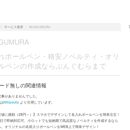
/
サービス業界
/
BUNGUMURA
GUMURA
れボールペン・格安ノベルティ・オリ
ルペンの作成ならぶんぐむらまで
ード無しの関連情報
記事がありませんでした。
は
Wikipedia
より引用しています。
安値に挑戦（28円～）】スマホでデザインして名入れボールペンを簡単注文！
業日で即納対応可。小ロットでも短納期で高品質なノベルティを作成するなら
ら。オリジナルの名前入りボールペンをWEB上で簡単デザイン！